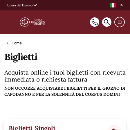
Vai ai contenuti
Vai al footer
ITA
Opera del Duomo
Selezione ling
Home
Biglietti
Acquista online i tuoi biglietti con ricevuta
immediata o richiesta fattura
NON OCCORRE ACQUISTARE I BIGLIETTI PER IL GIORNO DI
CAPODANNO E PER LA SOLENNITÀ DEL CORPUS DOMINI
Biglietti Singoli