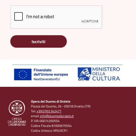
Iscriviti
Opera del Duomo di Orvieto
Piazza del Duomo, 26 - 05018 Orvieto (TR)
Tel:
+39 0763 342477
email:
info@duomodiorvieto.it
P. IVA 00074350554
Codice Fiscale 81000670554
Codice Univoco: M5UXCR1