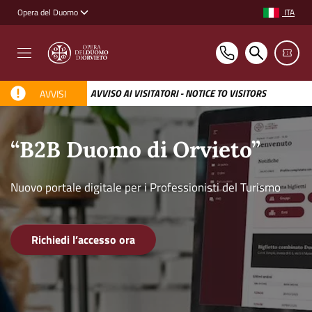
Vai ai contenuti
Vai al footer
ITA
Opera del Duomo
Selezione ling
ISITORS
AVVISO AI VISITATORI - NOTICE TO VISITORS
AVVISI
“B2B Duomo di Orvieto”
Nuovo portale digitale per i Professionisti del Turismo
Richiedi l’accesso ora