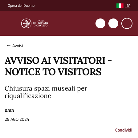
Vai ai contenuti
Vai al footer
ITA
Opera del Duomo
Selezione ling
Avvisi
AVVISO AI VISITATORI -
NOTICE TO VISITORS
Chiusura spazi museali per
riqualificazione
DATA
29 AGO 2024
Condividi