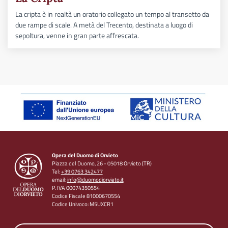
La cripta è in realtà un oratorio collegato un tempo al transetto da
due rampe di scale. A metà del Trecento, destinata a luogo di
sepoltura, venne in gran parte affrescata.
Opera del Duomo di Orvieto
Piazza del Duomo, 26 - 05018 Orvieto (TR)
Tel:
+39 0763 342477
email:
info@duomodiorvieto.it
P. IVA 00074350554
Codice Fiscale 81000670554
Codice Univoco: M5UXCR1