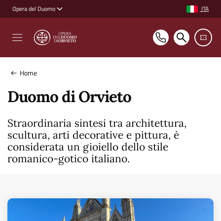
Vai ai contenuti
Vai al footer
ITA
Opera del Duomo
Selezione ling
Home
Duomo di Orvieto
Straordinaria sintesi tra architettura,
scultura, arti decorative e pittura, è
considerata un gioiello dello stile
romanico-gotico italiano.