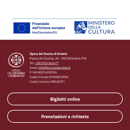
Opera del Duomo di Orvieto
Piazza del Duomo, 26 - 05018 Orvieto (TR)
Tel:
+39 0763 342477
email:
info@duomodiorvieto.it
P. IVA 00074350554
Codice Fiscale 81000670554
Codice Univoco: M5UXCR1
Biglietti online
Prenotazioni e richieste