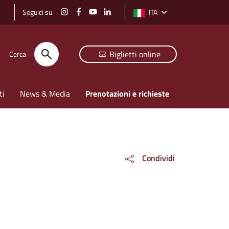
Seguici su
ITA
Selezione lingua: lingua selezi
Biglietti online
Cerca
ti
News & Media
Prenotazioni e richieste
Condividi