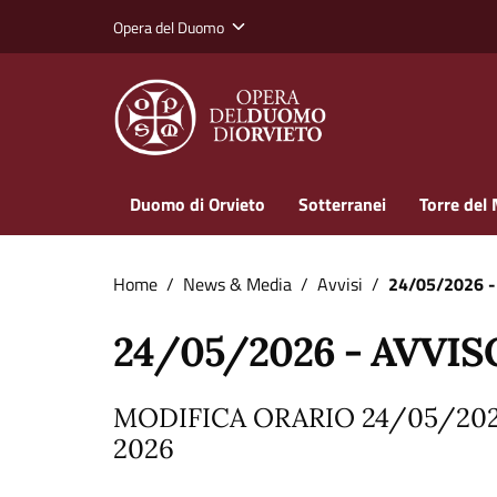
Vai ai contenuti
Vai al footer
Opera del Duomo
Duomo di Orvieto
Sotterranei
Torre del 
Home
/
News & Media
/
Avvisi
/
24/05/2026 -
24/05/2026 - AVVIS
MODIFICA ORARIO 24/05/20
2026