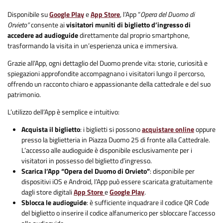
Disponibile su
Google Play
e
App Store
, l’App “
Opera del Duomo di
Orvieto”
consente ai
visitatori muniti di biglietto d’ingresso di
accedere ad audioguide
direttamente dal proprio smartphone,
trasformando la visita in un’esperienza unica e immersiva.
Grazie all’App, ogni dettaglio del Duomo prende vita: storie, curiosità e
spiegazioni approfondite accompagnano i visitatori lungo il percorso,
offrendo un racconto chiaro e appassionante della cattedrale e del suo
patrimonio.
L’utilizzo dell’App è semplice e intuitivo:
Acquista il biglietto
: i biglietti si possono
acquistare online
oppure
presso la biglietteria in Piazza Duomo 25 di fronte alla Cattedrale.
L’accesso alle audioguide è disponibile esclusivamente per i
visitatori in possesso del biglietto d’ingresso.
Scarica l’App “Opera del Duomo di Orvieto”
: disponibile per
dispositivi iOS e Android, l’App può essere scaricata gratuitamente
dagli store digitali
App Store
e
Google Play
.
Sblocca le audioguide
: è sufficiente inquadrare il codice QR Code
del biglietto o inserire il codice alfanumerico per sbloccare l’accesso