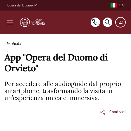
Vai ai contenuti
Vai al footer
ITA
Opera del Duomo
Selezione ling
Visita
App "Opera del Duomo di
Orvieto"
Per accedere alle audioguide dal proprio
smartphone, trasformando la visita in
un’esperienza unica e immersiva.
Condividi