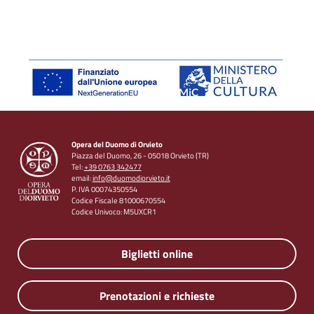
Opera del Duomo di Orvieto
Piazza del Duomo, 26 - 05018 Orvieto (TR)
Tel:
+39 0763 342477
email:
info@duomodiorvieto.it
P. IVA 00074350554
Codice Fiscale 81000670554
Codice Univoco: M5UXCR1
Biglietti online
Prenotazioni e richieste